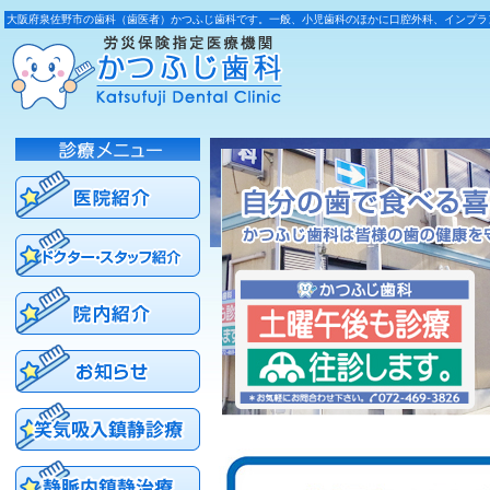
大阪府泉佐野市の歯科（歯医者）かつふじ歯科です。一般、小児歯科のほかに口腔外科、インプラ