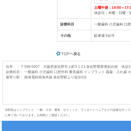
土曜午後：14:00～17:
休診日：木曜・日曜・
診療科目
一般歯科 小児歯科 口
その他
駐車場 5台可
住所 ： 〒598-0007 大阪府泉佐野市上町3-1-23 泉佐野警察署斜め前 休
診療科目： 一般歯科 小児歯科 口腔外科 審美歯科 インプラント 義歯・入れ歯 
最寄り駅： 南海電鉄南海本線 泉佐野駅より徒歩5分
当医院はインプラント、一般、小児、審美、セラミック、ラミネートベニアなどの診療を行って
に来て頂いております。お気軽にご相談ください。