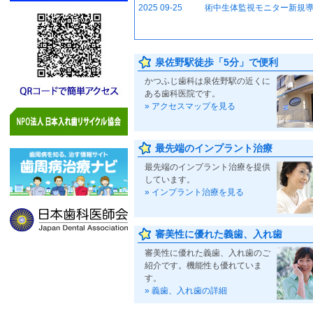
2025 09-25
術中生体監視モニター新規
泉佐野駅徒歩「5分」で便利
かつふじ歯科は泉佐野駅の近くに
ある歯科医院です。
» アクセスマップを見る
最先端のインプラント治療
最先端のインプラント治療を提供
しています。
» インプラント治療を見る
審美性に優れた義歯、入れ歯
審美性に優れた義歯、入れ歯のご
紹介です。機能性も優れていま
す。
» 義歯、入れ歯の詳細