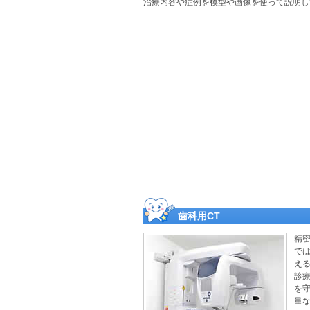
治療内容や症例を模型や画像を使って説明し
歯科用CT
精
で
え
診
を
量