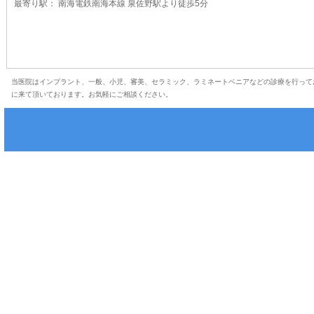
最寄り駅： 南海電鉄南海本線 泉佐野駅より徒歩5分
当医院はインプラント、一般、小児、審美、セラミック、ラミネートベニアなどの診療を行って
に来て頂いております。お気軽にご相談ください。