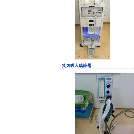
笑気吸入鎮静器