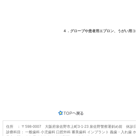
４．グローブや患者用エプロン、うがい用コ
住所 ： 〒598-0007 大阪府泉佐野市上町3-1-23 泉佐野警察署斜め前 休
診療科目： 一般歯科 小児歯科 口腔外科 審美歯科 インプラント 義歯・入れ歯 