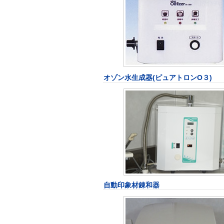
オゾン水生成器(ピュアトロンO３)
自動印象材錬和器