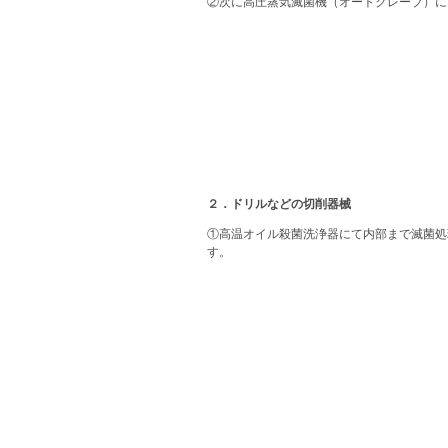
②次に高圧蒸気滅菌機（オートクレーブ）に
２．ドリルなどの切削器械
①高温オイル殺菌洗浄器にて内部まで滅菌処
す。