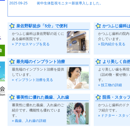
2025 09-25
術中生体監視モニター新規導入しました。
泉佐野駅徒歩「5分」で便利
かつふじ歯科
かつふじ歯科は泉佐野駅の近くに
かつふじ歯科の院内
ある歯科医院です。
介しています。
» アクセスマップを見る
» 院内紹介を見る
最先端のインプラント治療
より美しく自
最先端のインプラント治療を提供
より美しい歯を再現
しています。
（詰め物・被せ物）
» インプラント治療を見る
す。
» 技工物の詳細
審美性に優れた義歯、入れ歯
院長・スタッ
審美性に優れた義歯、入れ歯のご
かつふじ歯科のドク
紹介です。機能性も優れていま
フ紹介です。
す。
» ドクター・スタッ
» 義歯、入れ歯の詳細