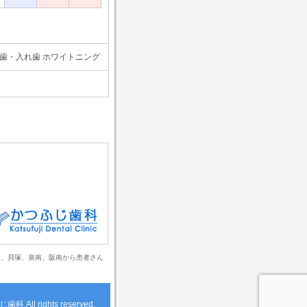
義歯・入れ歯 ホワイトニング
取、貝塚、泉南、阪南から患者さん
じ歯科
All rights reserved.