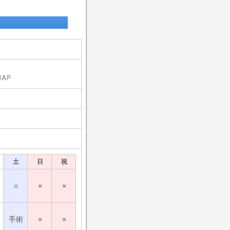
土
日
祝
○
×
×
手術
×
×