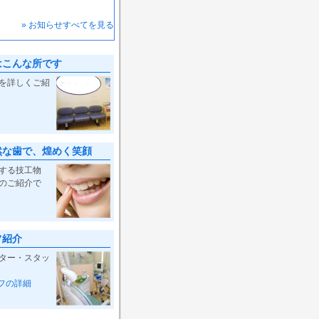
» お知らせすべてを見る
はこんな所です
を詳しくご紹
然な歯で、煌めく笑顔
する技工物
のご紹介で
フ紹介
ター・スタッ
フの詳細