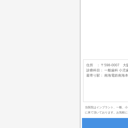
住所 ： 〒598-0007
診療科目： 一般歯科 小児
最寄り駅： 南海電鉄南海本
当医院はインプラント、一般、小
に来て頂いております。お気軽に