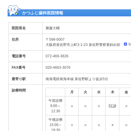
かつふじ歯科医院情報
医院長名
勝藤大輔
住所
〒598-0007
大阪府泉佐野市上町3-1-23 泉佐野警察署斜め前
電話番号
072-469-3826
FAX番号
020-4663-3076
最寄り駅
南海電鉄南海本線 泉佐野駅より徒歩5分
診療時間
月
火
水
木
金
午前診療
○
○
○
往診
○
9:00～
12:30
午後診療
○
○
○
×
○
15:00～
19:30