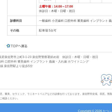
土曜午後：14:00～17:00
休診日：木曜・日曜・祝日
診療科目
一般歯科 小児歯科 口腔外科 審美歯科 インプラント 
その他
駐車場 5台可
 大阪府泉佐野市上町3-1-23 泉佐野警察署斜め前 休診日：木曜・日曜・祝日
歯科 口腔外科 審美歯科 インプラント 義歯・入れ歯 ホワイトニング
線 泉佐野駅より徒歩5分
児、審美、セラミック、ラミネートベニアなどの診療を行っております。泉佐野市全域、田尻、熊
ご相談ください。
Copyright © 2026
かつふ