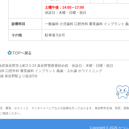
土曜午後：14:00～17:00
休診日：木曜・日曜・祝日
診療科目
一般歯科 小児歯科 口腔外科 審美歯科 インプラント 
その他
駐車場 5台可
 大阪府泉佐野市上町3-1-23 泉佐野警察署斜め前 休診日：木曜・日曜・祝日
歯科 口腔外科 審美歯科 インプラント 義歯・入れ歯 ホワイトニング
線 泉佐野駅より徒歩5分
児、審美、セラミック、ラミネートベニアなどの診療を行っております。泉佐野市全域、田尻、熊
ご相談ください。
Copyright © 2026
かつふ