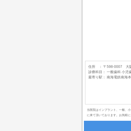
住所 ： 〒598-0007
診療科目： 一般歯科 小児
最寄り駅： 南海電鉄南海本
当医院はインプラント、一般、小
に来て頂いております。お気軽に