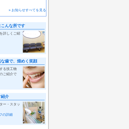
» お知らせすべてを見る
はこんな所です
を詳しくご紹
然な歯で、煌めく笑顔
する技工物
のご紹介で
フ紹介
ター・スタッ
フの詳細