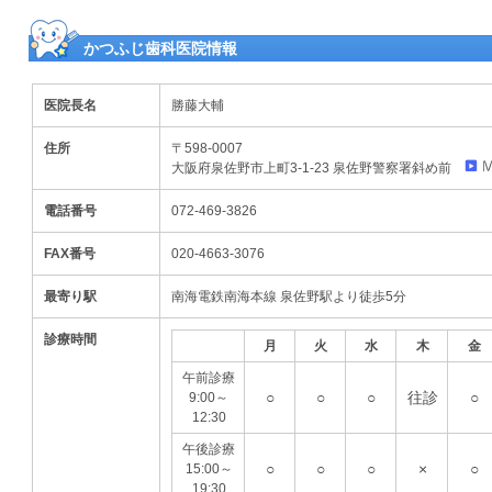
かつふじ歯科医院情報
医院長名
勝藤大輔
住所
〒598-0007
大阪府泉佐野市上町3-1-23 泉佐野警察署斜め前
電話番号
072-469-3826
FAX番号
020-4663-3076
最寄り駅
南海電鉄南海本線 泉佐野駅より徒歩5分
診療時間
月
火
水
木
金
午前診療
○
○
○
往診
○
9:00～
12:30
午後診療
○
○
○
×
○
15:00～
19:30