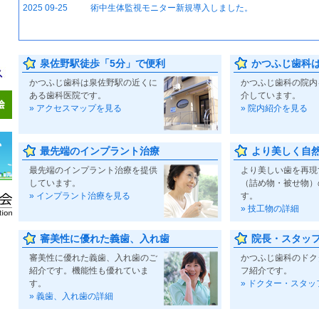
2025 09-25
術中生体監視モニター新規導入しました。
泉佐野駅徒歩「5分」で便利
かつふじ歯科
かつふじ歯科は泉佐野駅の近くに
かつふじ歯科の院内
ある歯科医院です。
介しています。
» アクセスマップを見る
» 院内紹介を見る
最先端のインプラント治療
より美しく自
最先端のインプラント治療を提供
より美しい歯を再現
しています。
（詰め物・被せ物）
» インプラント治療を見る
す。
» 技工物の詳細
審美性に優れた義歯、入れ歯
院長・スタッ
審美性に優れた義歯、入れ歯のご
かつふじ歯科のドク
紹介です。機能性も優れていま
フ紹介です。
す。
» ドクター・スタッ
» 義歯、入れ歯の詳細