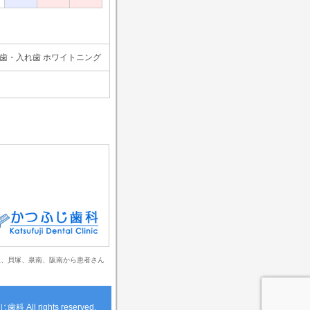
義歯・入れ歯 ホワイトニング
取、貝塚、泉南、阪南から患者さん
じ歯科
All rights reserved.