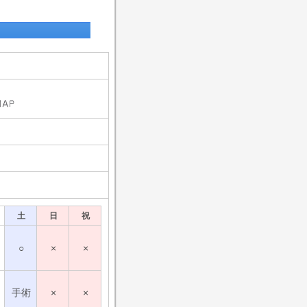
土
日
祝
○
×
×
手術
×
×