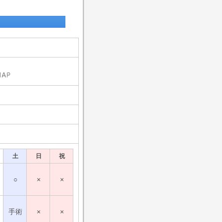
土
日
祝
○
×
×
手術
×
×