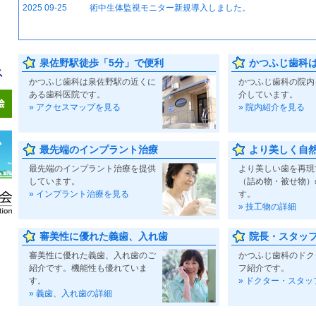
2025 09-25
術中生体監視モニター新規導入しました。
泉佐野駅徒歩「5分」で便利
かつふじ歯科
かつふじ歯科は泉佐野駅の近くに
かつふじ歯科の院内
ある歯科医院です。
介しています。
» アクセスマップを見る
» 院内紹介を見る
最先端のインプラント治療
より美しく自
最先端のインプラント治療を提供
より美しい歯を再現
しています。
（詰め物・被せ物）
» インプラント治療を見る
す。
» 技工物の詳細
審美性に優れた義歯、入れ歯
院長・スタッ
審美性に優れた義歯、入れ歯のご
かつふじ歯科のドク
紹介です。機能性も優れていま
フ紹介です。
す。
» ドクター・スタッ
» 義歯、入れ歯の詳細