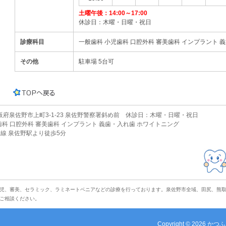
土曜午後：14:00～17:00
休診日：木曜・日曜・祝日
診療科目
一般歯科 小児歯科 口腔外科 審美歯科 インプラント 
その他
駐車場 5台可
 大阪府泉佐野市上町3-1-23 泉佐野警察署斜め前 休診日：木曜・日曜・祝日
歯科 口腔外科 審美歯科 インプラント 義歯・入れ歯 ホワイトニング
線 泉佐野駅より徒歩5分
児、審美、セラミック、ラミネートベニアなどの診療を行っております。泉佐野市全域、田尻、熊
ご相談ください。
Copyright © 2026
かつふ