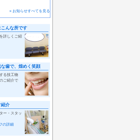
» お知らせすべてを見る
はこんな所です
を詳しくご紹
然な歯で、煌めく笑顔
する技工物
のご紹介で
フ紹介
ター・スタッ
フの詳細