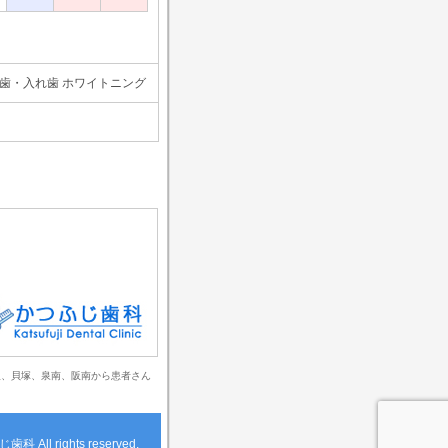
義歯・入れ歯 ホワイトニング
取、貝塚、泉南、阪南から患者さん
じ歯科
All rights reserved.