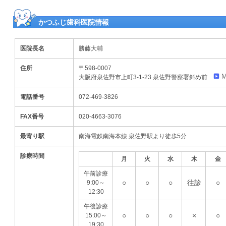
かつふじ歯科医院情報
医院長名
勝藤大輔
住所
〒598-0007
大阪府泉佐野市上町3-1-23 泉佐野警察署斜め前
電話番号
072-469-3826
FAX番号
020-4663-3076
最寄り駅
南海電鉄南海本線 泉佐野駅より徒歩5分
診療時間
月
火
水
木
金
午前診療
○
○
○
往診
○
9:00～
12:30
午後診療
○
○
○
×
○
15:00～
19:30