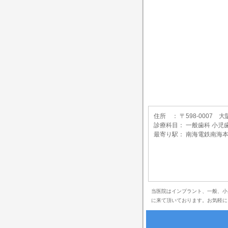
住所 ： 〒598-0007
診療科目： 一般歯科 小児
最寄り駅： 南海電鉄南海本
当医院はインプラント、一般、小
に来て頂いております。お気軽に