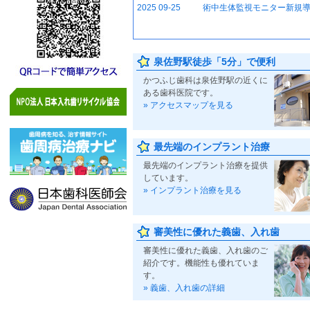
2025 09-25
術中生体監視モニター新規
泉佐野駅徒歩「5分」で便利
かつふじ歯科は泉佐野駅の近くに
ある歯科医院です。
» アクセスマップを見る
最先端のインプラント治療
最先端のインプラント治療を提供
しています。
» インプラント治療を見る
審美性に優れた義歯、入れ歯
審美性に優れた義歯、入れ歯のご
紹介です。機能性も優れていま
す。
» 義歯、入れ歯の詳細