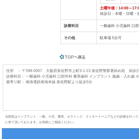
土曜午後：14:00～17:
休診日：木曜・日曜・
診療科目
一般歯科 小児歯科 口
その他
駐車場 5台可
住所 ： 〒598-0007 大阪府泉佐野市上町3-1-23 泉佐野警察署斜め前 休
診療科目： 一般歯科 小児歯科 口腔外科 審美歯科 インプラント 義歯・入れ歯 
最寄り駅： 南海電鉄南海本線 泉佐野駅より徒歩5分
当医院はインプラント、一般、小児、審美、セラミック、ラミネートベニアなどの診療を行って
に来て頂いております。お気軽にご相談ください。